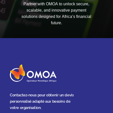
Partner
with
OMOA
to
unlock
secure,
scalable,
and
innovative
payment
solutions
designed
for
Africa’s
financial
future.
Contactez-nous
pour
obtenir
un
devis
personnalisé
adapté
aux
besoins
de
votre
organisation.