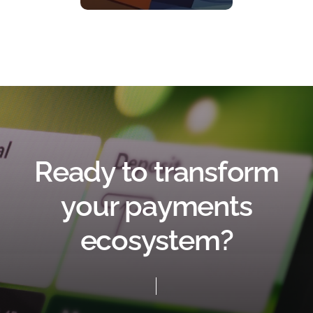
R
e
a
d
y
t
o
t
r
a
n
s
f
o
r
m
y
o
u
r
p
a
y
m
e
n
t
s
e
c
o
s
y
s
t
e
m
?