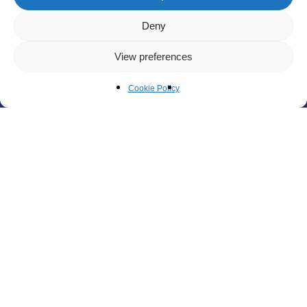
Deny
View preferences
Cookie Policy
Contactez-nous
pour
obtenir
un
devis
personnalisé
adapté
aux
besoins
de
votre
organisation.
©
2026
. Tous droits réservés. Numéro d’enregistrement: 10041272/5